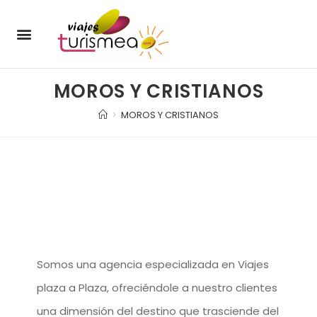
ENERO – MARZO
JULIO – SEPTIEMBRE
OCTUBRE – DICIEMBRE
OFERTAS DE MERCADO
ÚLTIMAS PLAZAS
PRODUCTOS TURISMEA
SOBRE NOSOTROS
MOROS Y CRISTIANOS
>
MOROS Y CRISTIANOS
Somos una agencia especializada en Viajes
plaza a Plaza, ofreciéndole a nuestro clientes
una dimensión del destino que trasciende del