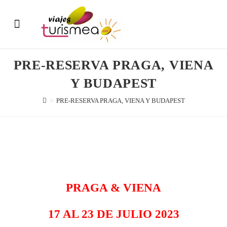
ENERO – MARZO
ABRIL – JUNIO
JULIO – SEPTIEMBRE
OCTUBRE – DICIEMBRE
PRODUCTOS TURISMEA
OFERTAS DE MERCADO
ÚLTIMAS PLAZAS
SOBRE NOSOTROS
PRE-RESERVA PRAGA, VIENA
Y BUDAPEST
>
PRE-RESERVA PRAGA, VIENA Y BUDAPEST
PRAGA & VIENA
17 AL 23 DE JULIO 2023