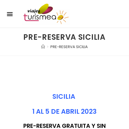
ENERO – MARZO
JULIO – SEPTIEMBRE
OCTUBRE – DICIEMBRE
OFERTAS DE MERCADO
ÚLTIMAS PLAZAS
PRODUCTOS TURISMEA
SOBRE NOSOTROS
PRE-RESERVA SICILIA
>
PRE-RESERVA SICILIA
SICILIA
1 AL 5 DE ABRIL 2023
PRE-RESERVA GRATUITA Y SIN