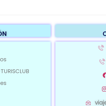
ÓN
ros
-TURISCLUB
jes
via