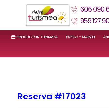
606 090 
959 127 9
PRODUCTOS TURISMEA
ENERO – MARZO
ABR
Reserva #17023