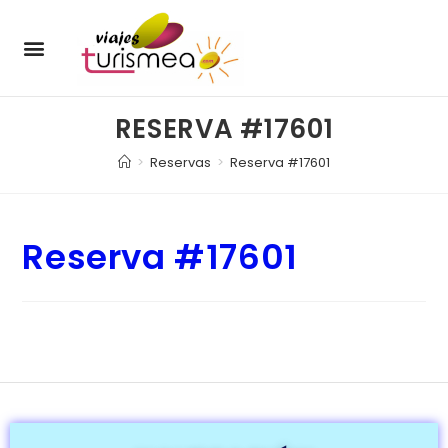
ENERO – MARZO
JULIO – SEPTIEMBRE
OCTUBRE – DICIEMBRE
OFERTAS DE MERCADO
ÚLTIMAS PLAZAS
PRODUCTOS TURISMEA
SOBRE NOSOTROS
RESERVA #17601
>
Reservas
>
Reserva #17601
Reserva #17601