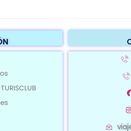
ÓN
ros
-TURISCLUB
jes
via