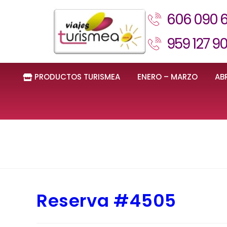
606 090 
959 127 9
PRODUCTOS TURISMEA
ENERO – MARZO
ABR
Reserva #4505