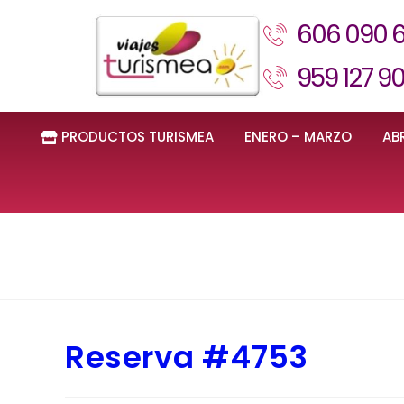
606 090 
959 127 9
PRODUCTOS TURISMEA
ENERO – MARZO
ABR
Reserva #4753