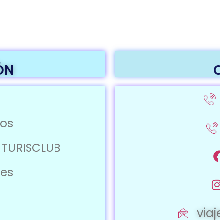
ÓN
ros
-TURISCLUB
jes
via