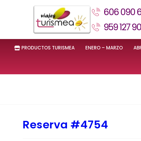
606 090 
959 127 9
PRODUCTOS TURISMEA
ENERO – MARZO
ABR
Reserva #4754