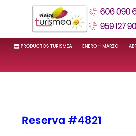
606 090 
959 127 9
PRODUCTOS TURISMEA
ENERO – MARZO
ABR
Reserva #4821