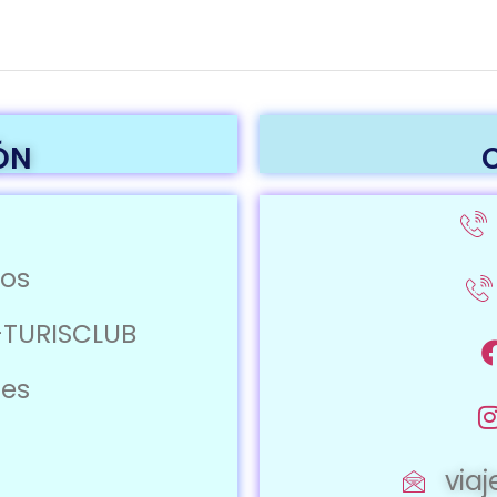
ÓN
ros
-TURISCLUB
jes
via