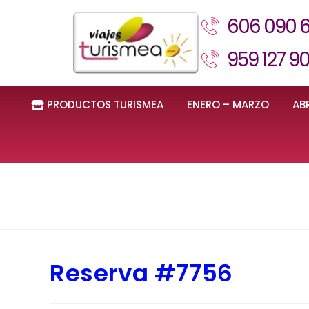
606 090 
959 127 9
PRODUCTOS TURISMEA
ENERO – MARZO
ABR
Reserva #7756