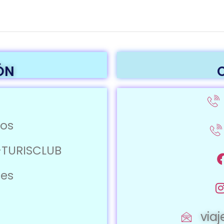
ÓN
ros
-TURISCLUB
jes
via